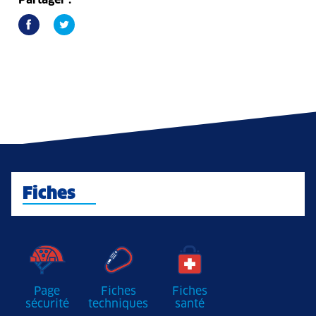
Partager :
Fiches
Page
Fiches
Fiches
sécurité
techniques
santé