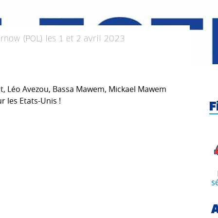
arnow (POL) les 1 et 2 avril 2023
ert, Léo Avezou, Bassa Mawem, Mickael Mawem
r les Etats-Unis !
F
s
A