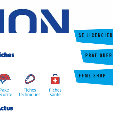
SE LICENCIER
iches
PRATIQUER
FFME.SHOP
Page
Fiches
Fiches
écurité
techniques
santé
ctus