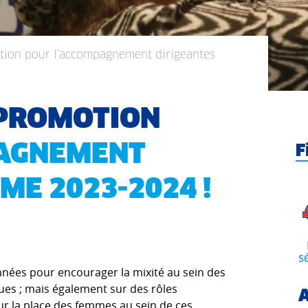
tion pour l’accompagnement dirigeantes
 PROMOTION
PAGNEMENT
F
ME 2023-2024 !
s
nées pour encourager la mixité au sein des
gues ; mais également sur des rôles
A
r la place des femmes au sein de ces