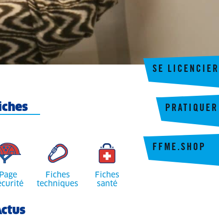
SE LICENCIER
iches
PRATIQUER
FFME.SHOP
Page
Fiches
Fiches
écurité
techniques
santé
ctus