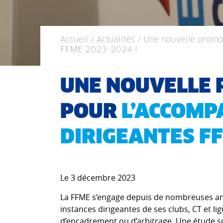
Accueil
/
Actualités
/ Une nouvelle promo
FFME 2023-2024 !
UNE NOUVELLE
POUR
L’ACCOM
DIRIGEANTES FF
Le 3 décembre 2023
La FFME s’engage depuis de nombreuses an
instances dirigeantes de ses clubs, CT et li
d’encadrement ou d’arbitrage. Une étude su