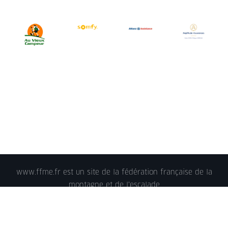
www.ffme.fr est un site de la fédération française de la
montagne et de l'escalade
© 2018 - FFME 2018 - reproduction interdite -
Mentions
légales
- Crédits - Plan du site -
Nous contacter