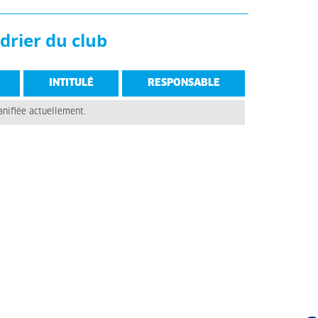
drier du club
INTITULÉ
RESPONSABLE
anifiée actuellement.