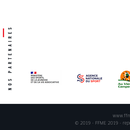
www.ffme
© 2019 - FFME 2019 - repr