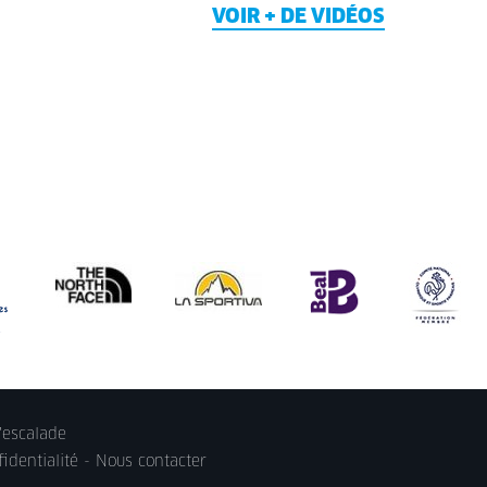
VOIR + DE VIDÉOS
'escalade
identialité
-
Nous contacter