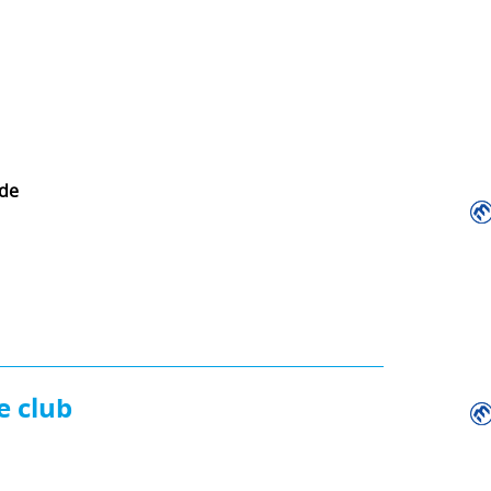
ade
e club