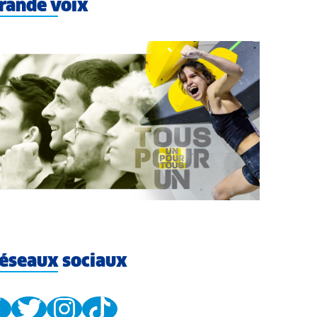
rande voix
éseaux sociaux