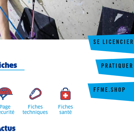
SE LICENCIER
iches
PRATIQUER
FFME.SHOP
Page
Fiches
Fiches
écurité
techniques
santé
ctus