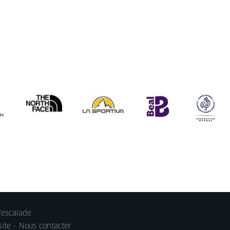
'escalade
site -
Nous contacter