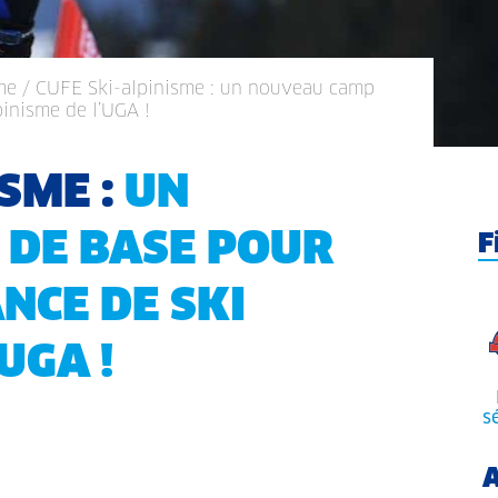
me
/ CUFE Ski-alpinisme : un nouveau camp
pinisme de l’UGA !
ISME :
UN
DE BASE POUR
F
ANCE DE SKI
UGA !
s
A