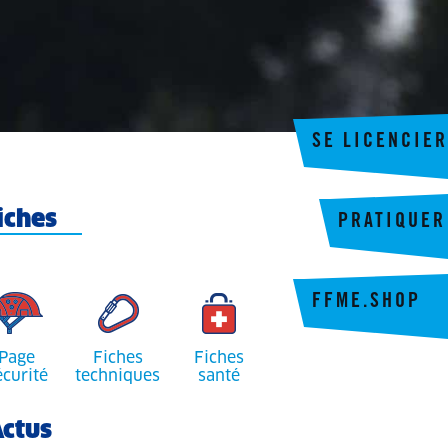
SE LICENCIER
iches
PRATIQUER
FFME.SHOP
Page
Fiches
Fiches
écurité
techniques
santé
ctus