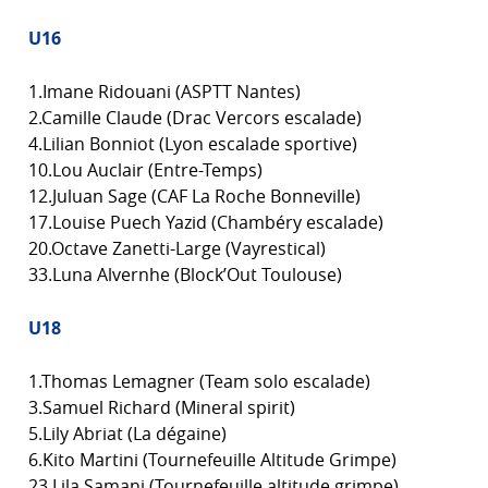
U16
1.Imane Ridouani (ASPTT Nantes)
2.Camille Claude (Drac Vercors escalade)
4.Lilian Bonniot (Lyon escalade sportive)
10.Lou Auclair (Entre-Temps)
12.Juluan Sage (CAF La Roche Bonneville)
17.Louise Puech Yazid (Chambéry escalade)
20.Octave Zanetti-Large (Vayrestical)
33.Luna Alvernhe (Block’Out Toulouse)
U18
1.Thomas Lemagner (Team solo escalade)
3.Samuel Richard (Mineral spirit)
5.Lily Abriat (La dégaine)
6.Kito Martini (Tournefeuille Altitude Grimpe)
23.Lila Samani (Tournefeuille altitude grimpe)