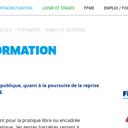
NTAGNE/CANYON
LOISIR ET STAGES
FFME
EMPLOI / F
i 2021 – Formation : stages et diplômes
ORMATION
publique, quant à la poursuite de la reprise
E.
F
ent pour la pratique libre ou encadrée
tique : les gestes barrières restent à