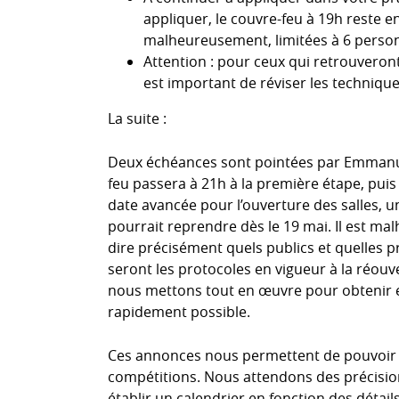
appliquer, le couvre-feu à 19h reste en
malheureusement, limitées à 6 perso
Attention : pour ceux qui retrouveront 
est important de réviser les techniqu
La suite :
Deux échéances sont pointées par Emmanuel 
feu passera à 21h à la première étape, puis à
date avancée pour l’ouverture des salles, une
pourrait reprendre dès le 19 mai. Il est ma
dire précisément quels publics et quelles p
seront les protocoles en vigueur à la réou
nous mettons tout en œuvre pour obtenir e
rapidement possible.
Ces annonces nous permettent de pouvoir e
compétitions. Nous attendons des précision
établir un calendrier en fonction des déta