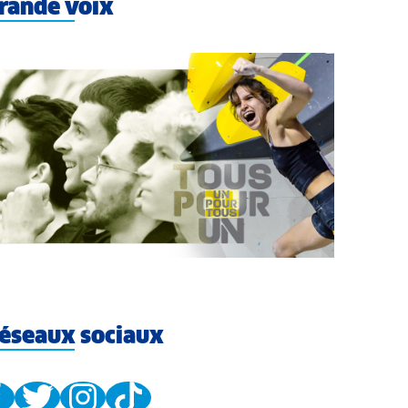
rande voix
éseaux sociaux