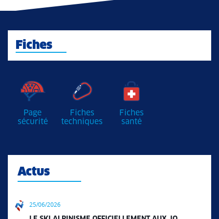
Fiches
Page
Fiches
Fiches
sécurité
techniques
santé
Actus
25/06/2026
LE SKI ALPINISME OFFICIELLEMENT AUX JO