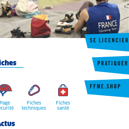
SE LICENCIER
iches
PRATIQUER
FFME.SHOP
Page
Fiches
Fiches
écurité
techniques
santé
ctus