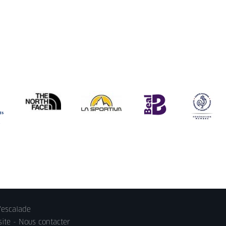
'escalade
site -
Nous contacter