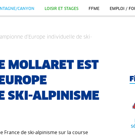
NTAGNE/CANYON
LOISIR ET STAGES
FFME
EMPLOI / F
hampionne d’Europe individuelle de ski-
LE MOLLARET EST
'EUROPE
F
E SKI-ALPINISME
s
de France de ski-alpinisme sur la course