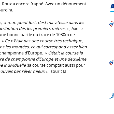
ret-Roux a encore frappé. Avec un dénouement
A
ourd’hui.
e, »
mon point fort, c’est ma vitesse dans les
ontribution dès les premiers mètres
« , Axelle
x une bonne partie du tracé de 1030m de
. »
Ce n’était pas une course très technique,
ans les montées, ce qui correspond assez bien
e championne d’Europe. »
C’était la course la
itre de championne d’Europe et une deuxième
e individuelle
(la course comptait aussi pour
pouvais pas rêver mieux
« , sourit la