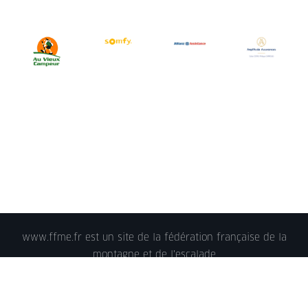
www.ffme.fr est un site de la fédération française de la
montagne et de l'escalade
© 2018 - FFME 2018 - reproduction interdite -
Mentions
légales
- Crédits - Plan du site -
Nous contacter