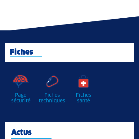
Fiches
Page
Fiches
Fiches
sécurité
techniques
santé
Actus