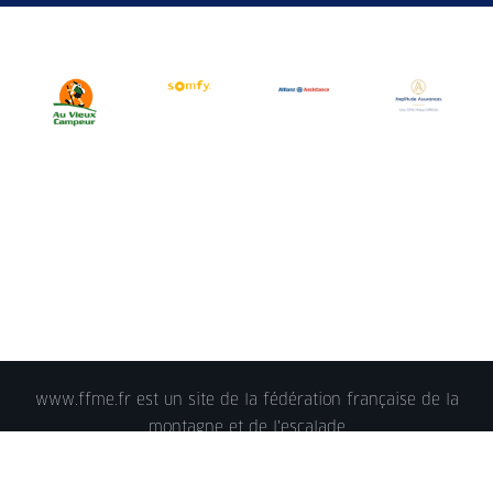
www.ffme.fr est un site de la fédération française de la
montagne et de l'escalade
© 2018 - FFME 2018 - reproduction interdite -
Mentions
légales
- Crédits - Plan du site -
Nous contacter