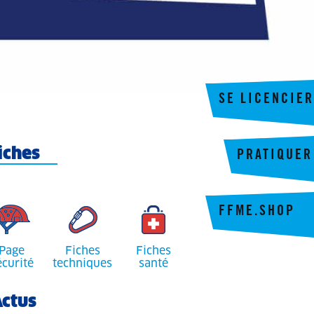
SE LICENCIER
iches
PRATIQUER
FFME.SHOP
Page
Fiches
Fiches
écurité
techniques
santé
ctus