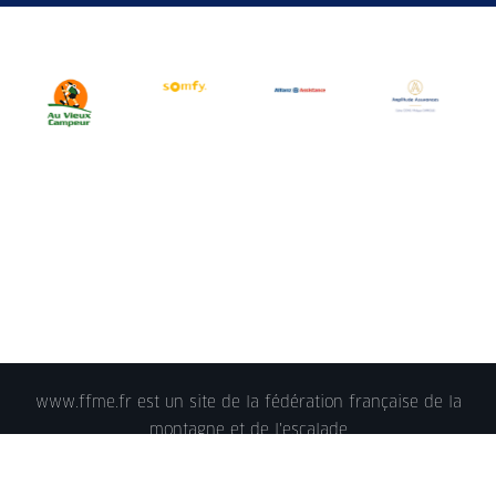
www.ffme.fr est un site de la fédération française de la
montagne et de l'escalade
© 2018 - FFME 2018 - reproduction interdite -
Mentions
légales
- Crédits - Plan du site -
Nous contacter