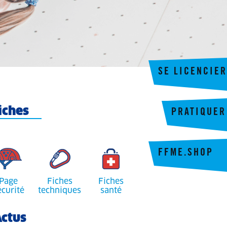
SE LICENCIER
iches
PRATIQUER
FFME.SHOP
Page
Fiches
Fiches
écurité
techniques
santé
ctus