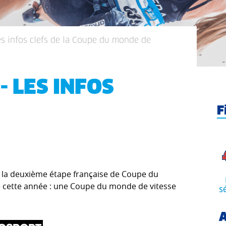
es infos clefs de la Coupe du monde de
4
- LES INFOS
F
, la deuxième étape française de Coupe du
cette année : une Coupe du monde de vitesse
s
A