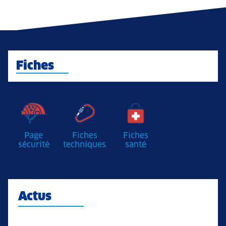
Fiches
Page
Fiches
Fiches
sécurité
techniques
santé
Actus