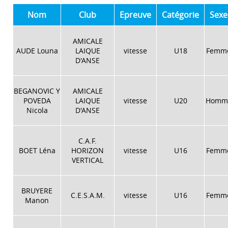
Nom
Club
Epreuve
Catégorie
Sexe
AMICALE
AUDE Louna
LAIQUE
vitesse
U18
Femm
D'ANSE
BEGANOVIC Y
AMICALE
POVEDA
LAIQUE
vitesse
U20
Homm
Nicola
D'ANSE
C.A.F.
BOET Léna
HORIZON
vitesse
U16
Femm
VERTICAL
BRUYERE
C.E.S.A.M.
vitesse
U16
Femm
Manon