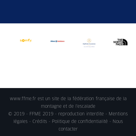
www.ffme.fr est un site de la fédération française de la
montagne et de l'escalade
© 2019 - FFME 2019 - reproduction interdite -
Mentions
légales
- Crédits -
Politique de confidentialité
-
Nous
contacter