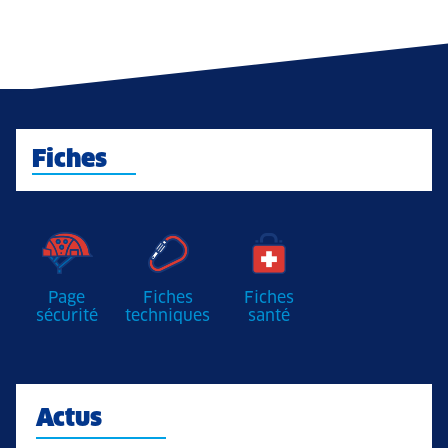
Fiches
Page
Fiches
Fiches
sécurité
techniques
santé
Actus