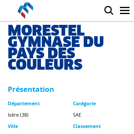
MORESTEL
GYMNASE DU
PAYS DES
COULEURS
Présentation
Département
Catégorie
Isère (38)
SAE
Ville
Classement