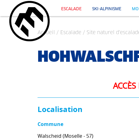
ESCALADE
SKI-ALPINISME
MO
Accueil
/
Escalade
/
Site naturel d'escalad
HOHWALSCHF
ACCÈS 
Localisation
Commune
Walscheid (Moselle - 57)