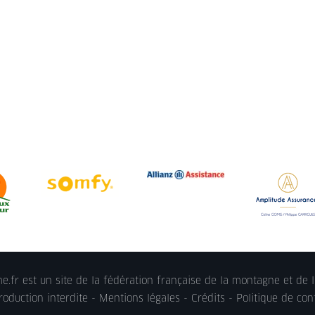
.fr est un site de la fédération française de la montagne et de l
oduction interdite -
Mentions légales
- Crédits -
Politique de conf