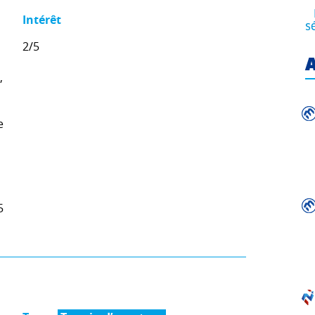
Intérêt
s
2/5
A
,
e
5