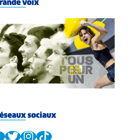
rande voix
éseaux sociaux