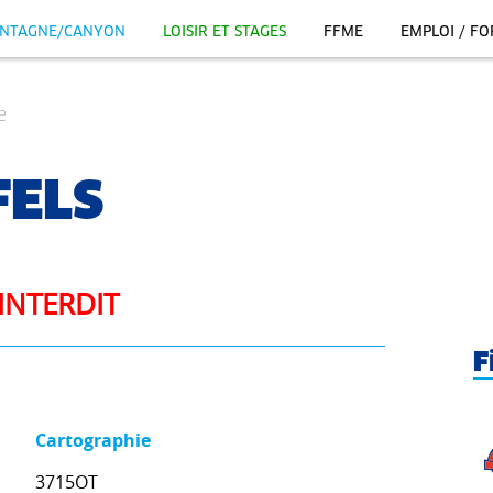
NTAGNE/CANYON
LOISIR ET STAGES
FFME
EMPLOI / F
e
ELS
INTERDIT
F
Cartographie
3715OT