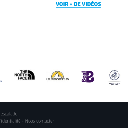
VOIR + DE VIDÉOS
'escalade
identialité
-
Nous contacter