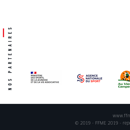
www.ffme
© 2019 - FFME 2019 - repr