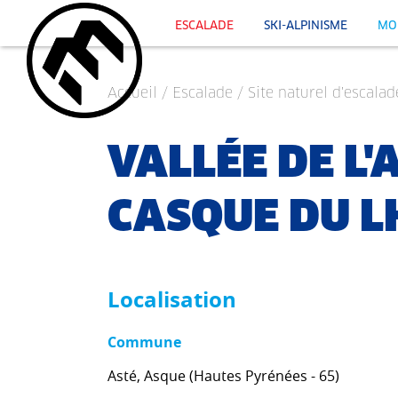
ESCALADE
SKI-ALPINISME
MO
Accueil
/
Escalade
/
Site naturel d'escalad
VALLÉE DE L'
CASQUE DU L
Localisation
Commune
Asté, Asque (Hautes Pyrénées - 65)