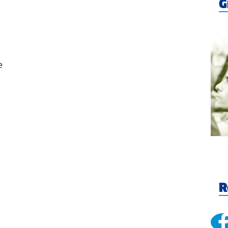
G
e
R