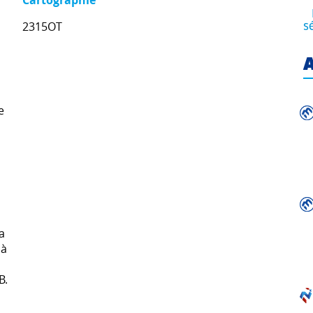
Cartographie
2315OT
s
A
e
a
 à
B.