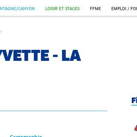
NTAGNE/CANYON
LOISIR ET STAGES
FFME
EMPLOI / F
e
YVETTE - LA
F