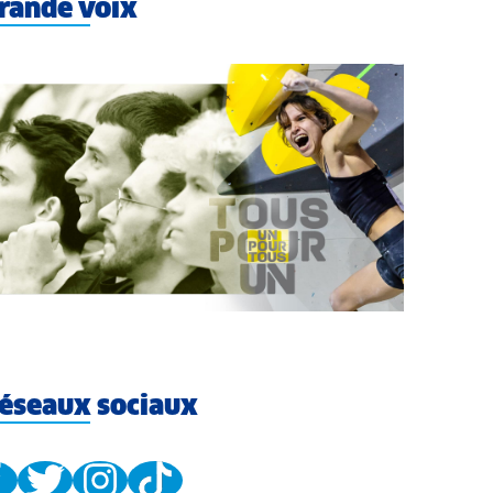
rande voix
éseaux sociaux