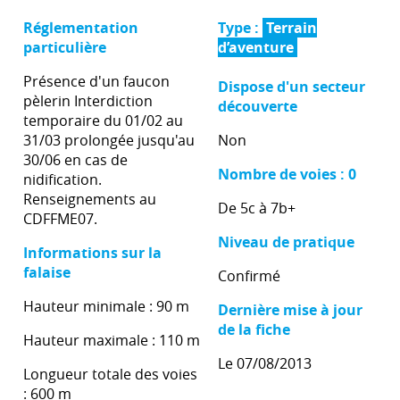
Réglementation
Type :
Terrain
particulière
d’aventure
Présence d'un faucon
Dispose d'un secteur
pèlerin Interdiction
découverte
temporaire du 01/02 au
31/03 prolongée jusqu'au
Non
30/06 en cas de
Nombre de voies : 0
nidification.
Renseignements au
De 5c à 7b+
CDFFME07.
Niveau de pratique
Informations sur la
falaise
Confirmé
Hauteur minimale : 90 m
Dernière mise à jour
de la fiche
Hauteur maximale : 110 m
Le 07/08/2013
Longueur totale des voies
: 600 m