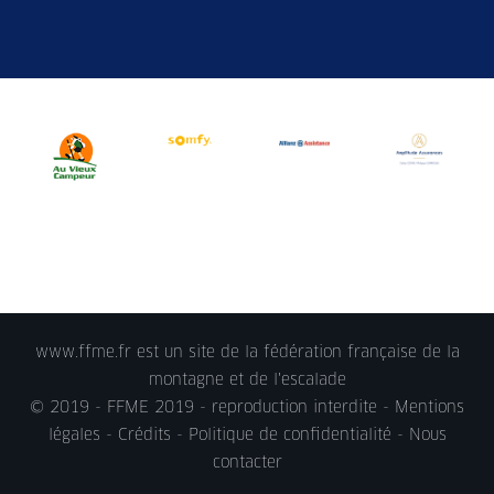
www.ffme.fr est un site de la fédération française de la
montagne et de l'escalade
© 2019 - FFME 2019 - reproduction interdite -
Mentions
légales
- Crédits -
Politique de confidentialité
-
Nous
contacter