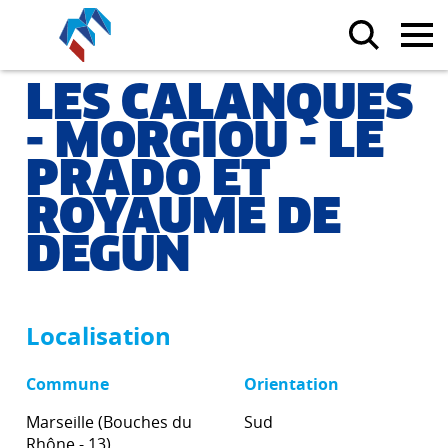
LES CALANQUES
- MORGIOU - LE
PRADO ET
ROYAUME DE
DEGUN
Localisation
Commune
Orientation
Marseille (Bouches du
Sud
Rhône - 13)