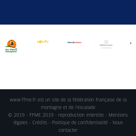
www.ffme.fr est un site de la fédération française de la
montagne et de l'escalade
© 2019 - FFME 2019 - reproduction interdite -
Mentions
légales
- Crédits -
Politique de confidentialité
-
Nous
contacter