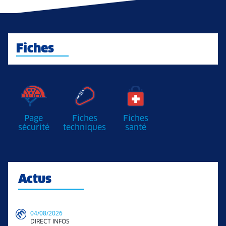
Fiches
Page
Fiches
Fiches
sécurité
techniques
santé
Actus
04/08/2026
DIRECT INFOS