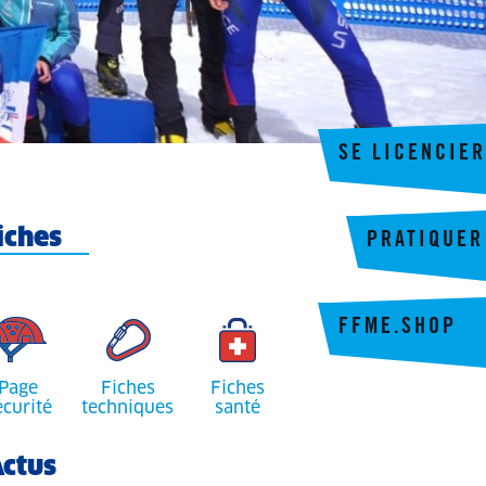
SE LICENCIER
iches
PRATIQUER
FFME.SHOP
Page
Fiches
Fiches
écurité
techniques
santé
ctus