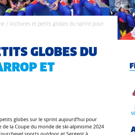
me
/ Victoires et petits globes du sprint pour
ETITS GLOBES DU
ARROP ET
F
s
etits globes sur le sprint aujourd’hui pour
ape de la Coupe du monde de ski-alpinisme 2024
A
(Courchevel sports outdoor et Sergent à