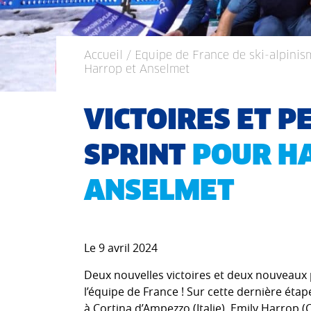
Accueil
/
Equipe de France de ski-alpinis
Harrop et Anselmet
VICTOIRES ET P
SPRINT
POUR H
ANSELMET
Le 9 avril 2024
Deux nouvelles victoires et deux nouveaux p
l’équipe de France ! Sur cette dernière ét
à Cortina d’Ampezzo (Italie), Emily Harrop 