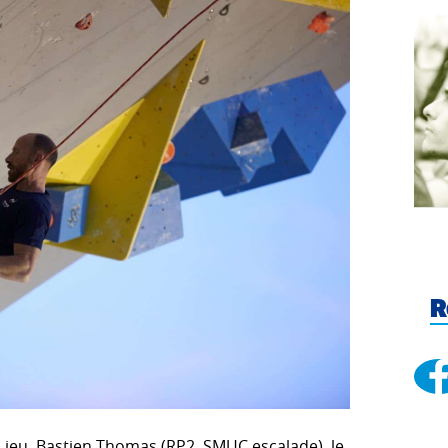
R
du jeu. Bastien Thomas (RP2, SMUC escalade), le