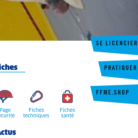
SE LICENCIER
iches
PRATIQUER
FFME.SHOP
Page
Fiches
Fiches
écurité
techniques
santé
ctus