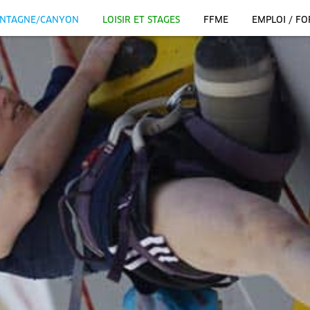
NTAGNE/CANYON
LOISIR ET STAGES
FFME
EMPLOI / F