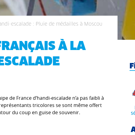
andi-escalade : Pluie de médailles à Moscou
FRANÇAIS À LA
-ESCALADE
F
uipe de France d’handi-escalade n’a pas faibli à
s représentants tricolores se sont même offert
autour du coup en guise de souvenir.
s
A