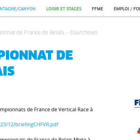
NTAGNE/CANYON
LOISIR ET STAGES
FFME
EMPLOI / F
ionnat de France de Relais – Courchevel
PIONNAT DE
AIS
F
ampionnats de France de Vertical Race à
023/12/briefingCHFVR.pdf
ampionnats de France de Relais Mixte à