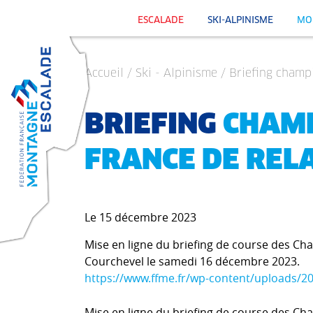
ESCALADE
SKI-ALPINISME
MO
Accueil
/
Ski - Alpinisme
/ Briefing champ
BRIEFING
CHAM
FRANCE DE REL
Le 15 décembre 2023
Mise en ligne du briefing de course des Ch
Courchevel le samedi 16 décembre 2023.
https://www.ffme.fr/wp-content/uploads/2
Mise en ligne du briefing de course des Ch