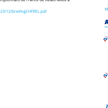
.
s
023/12/briefingCHFREL.pdf
A