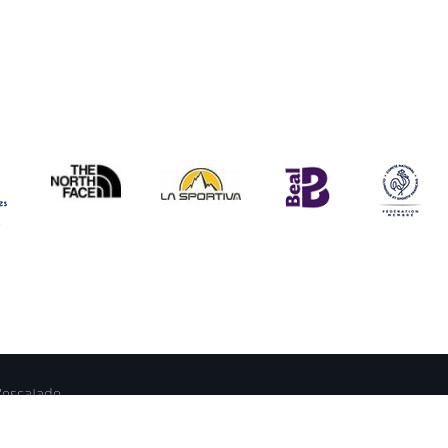
'escalade
site -
Nous contacter