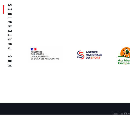
www.ffme
© 2018 - FFME 2018