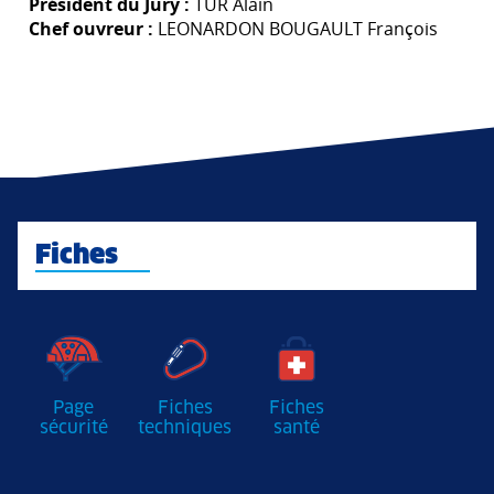
Président du Jury :
TUR Alain
Chef ouvreur :
LEONARDON BOUGAULT François
Fiches
Page
Fiches
Fiches
sécurité
techniques
santé