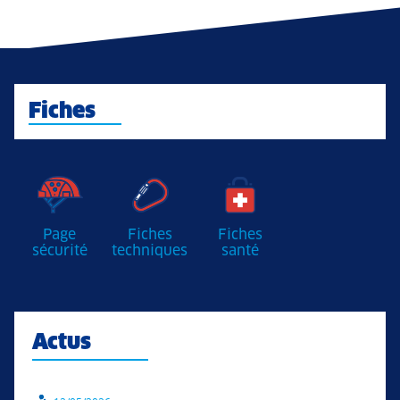
Fiches
Page
Fiches
Fiches
sécurité
techniques
santé
Actus