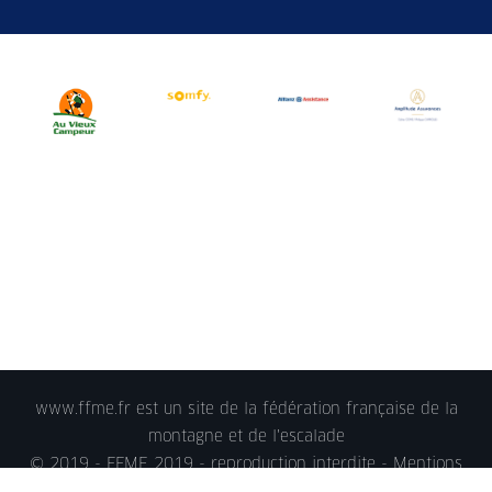
www.ffme.fr est un site de la fédération française de la
montagne et de l'escalade
© 2019 - FFME 2019 - reproduction interdite -
Mentions
légales
- Crédits -
Politique de confidentialité
-
Nous