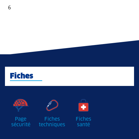
6
Fiches
Page
Fiches
Fiches
sécurité
techniques
santé