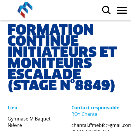
FORMATION
CONTINUE
INITIATEURS ET
MONITEURS
ESCALADE
(STAGE N°8849)
Lieu
Contact responsable
ROY Chantal
Gymnase M Baquet
Nièvre
chantal.ffmebfc@gmail.co