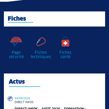
Fiches
Page
Fiches
Fiches
sécurité
techniques
santé
Actus
04/08/2026
DIRECT INFOS