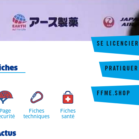
SE LICENCIER
iches
PRATIQUER
FFME.SHOP
Page
Fiches
Fiches
écurité
techniques
santé
ctus