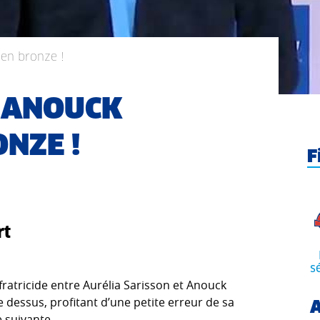
 en bronze !
: ANOUCK
NZE !
F
rt
s
ratricide entre Aurélia Sarisson et Anouck
 dessus, profitant d’une petite erreur de sa
A
 suivante.