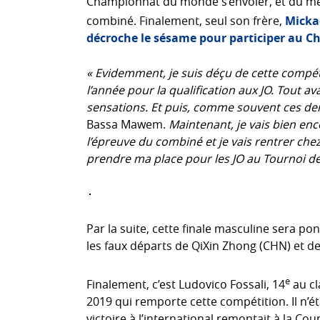
Championnat du monde s’envoler, et du mêm
combiné. Finalement, seul son frère,
Micka
décroche le sésame pour participer au
« Evidemment, je suis déçu de cette compéti
l’année pour la qualification aux JO. Tout a
sensations. Et puis, comme souvent ces derni
Bassa Mawem.
Maintenant, je vais bien en
l’épreuve du combiné et je vais rentrer ch
prendre ma place pour les JO au Tournoi de
Par la suite, cette finale masculine sera p
les faux départs de QiXin Zhong (CHN) et de
e
Finalement, c’est Ludovico Fossali, 14
au cl
2019 qui remporte cette compétition. Il n’éta
victoire à l’international remontait à la 