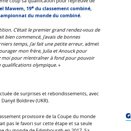
e coup sa qualification pour l’épreuve de
e
el Mawem, 19
du classement combiné,
 Championnat du monde du combiné
.
tion. C’était le premier grand rendez-vous de
vait bien commencé, j’avais de bonnes
ers temps, j’ai fait une petite erreur
, admet
courager mon frère, Julia et Anouck pour
ez moi pour m’entraîner à fond pour pouvoir
 qualifications olympique.
»
onctuée de surprises et rebondissements, avec
 Danyil Boldirev (UKR).
G
assement provisoire de la Coupe du monde
it pas le favori sur cette étape et sa seule
Coupe du monde de Edimbourgh en 2017. Sa