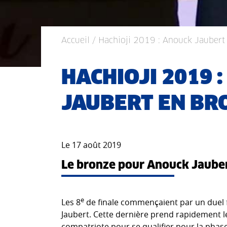
Accueil
/ Hachioji 2019 : Anouck Jaubert
HACHIOJI 2019 
JAUBERT EN BRO
Le 17 août 2019
Le bronze pour Anouck Jaube
e
Les 8
de finale commençaient par un duel f
Jaubert. Cette dernière prend rapidement le
compatriote pour se qualifier pour la phase