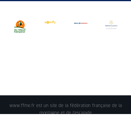
www.ffme.fr est un site de la fédération française de la
montagne et de l'escalade
© 2018 - FFME 2018 - reproduction interdite -
Mentions
légales
- Crédits - Plan du site -
Nous contacter