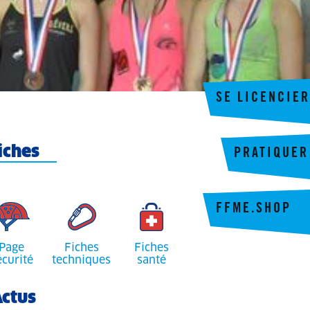
SE LICENCIER
iches
PRATIQUER
FFME.SHOP
Page
Fiches
Fiches
écurité
techniques
santé
ctus