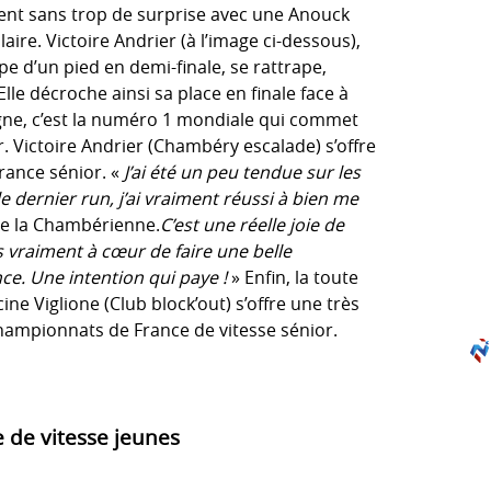
nent sans trop de surprise avec une Anouck
aire. Victoire Andrier (à l’image ci-dessous),
pe d’un pied en demi-finale, se rattrape,
lle décroche ainsi sa place en finale face à
gne, c’est la numéro 1 mondiale qui commet
er. Victoire Andrier (Chambéry escalade) s’offre
rance sénior. «
J’ai été un peu tendue sur les
e dernier run, j’ai vraiment réussi à bien me
e la Chambérienne.
C’est une réelle joie de
is vraiment à cœur de faire une belle
e. Une intention qui paye !
» Enfin, la toute
e Viglione (Club block’out) s’offre une très
ampionnats de France de vitesse sénior.
 de vitesse jeunes