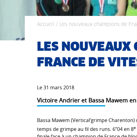
Accueil
/ Les nouveaux champions de Fra
LES NOUVEAUX 
FRANCE DE VITE
Le 31 mars 2018
Victoire Andrier et Bassa Mawem en
Bassa Mawem (Vertical’grimpe Charenton) n
e
temps de grimpe au fil des runs. 6’’04 en 8
finale face à un champion de France de blo