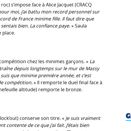
al roc) s’impose face à Alice Jacquet (CRACQ
 pour moi, j’ai battu mon record personnel sur
ord de France minime fille. Il faut dire que
e sentais bien. La confiance paye.
» Saula
 place.
 compétition chez les minimes garçons. «
La
entraîne depuis longtemps sur le mur de Massy
e suis que minime première année, et c’est
e compétition.
» Il remporte le duel final face à
nefeuille altitude) remporte le bronze.
G
lock’out) conserve son titre. «
Je suis vraiment
 contente de ce que j’ai fait. J’étais bien