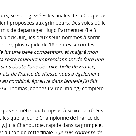
iors, se sont glissées les finales de la Coupe de
aient proposées aux grimpeurs. Des voies où le
permis de départager Hugo Parmentier (Le 8
b block’Out), les deux seuls hommes à sortir
ntier, plus rapide de 18 petites secondes
e fut une belle compétition, et malgré mon
ça reste toujours impressionnant de faire une
sans doute l’une des plus belle de France,
nnats de France de vitesse nous a également
 au combiné, épreuve dans laquelle j’ai fait
 !
». Thomas Joannes (M’roclimbing) complète
e pas se méfier du temps et à se voir arrêtées
telles que la jeune Championne de France de
y. Julia Chanourdie, rapide dans sa grimpe et
er au top de cette finale. «
Je suis contente de