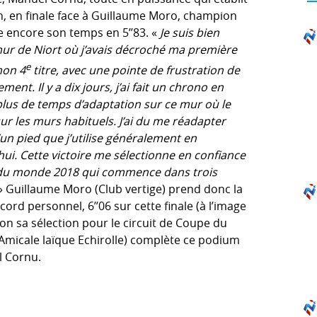
n, en finale face à Guillaume Moro, champion
e encore son temps en 5’’83. «
Je suis bien
e mur de Niort où j’avais décroché ma première
e
mon 4
titre, avec une pointe de frustration de
ment. Il y a dix jours, j’ai fait un chrono en
plus de temps d’adaptation sur ce mur où le
r les murs habituels. J’ai du me réadapter
un pied que j’utilise généralement en
ui. Cette victoire me sélectionne en confiance
e du monde 2018 qui commence dans trois
 Guillaume Moro (Club vertige) prend donc la
rd personnel, 6’’06 sur cette finale (à l’image
on sa sélection pour le circuit de Coupe du
Amicale laïque Echirolle) complète ce podium
l Cornu.