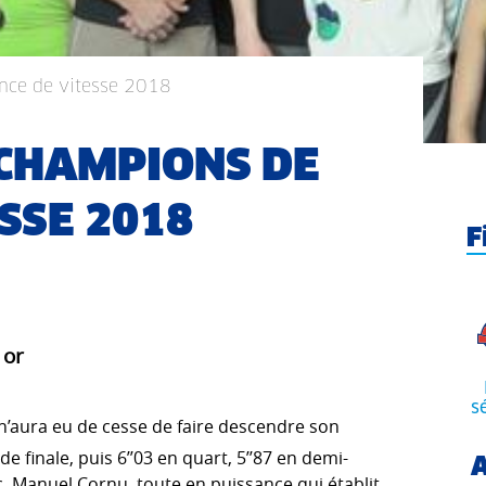
nce de vitesse 2018
CHAMPIONS DE
SSE 2018
F
 or
s
’aura eu de cesse de faire descendre son
de finale, puis 6’’03 en quart, 5’’87 en demi-
A
c, Manuel Cornu, toute en puissance qui établit