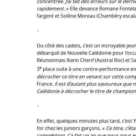
concentrée. J’ai fait des erreurs sur le dern
rapidement.
» Elle devance Romane Fontela
l’argent et Solène Moreau (Chambéry escalad
Du côté des cadets, c’est un incroyable je
débarqué de Nouvelle Calédonie pour l’occas
Réunionnais Iliann Cherif (Austral Roc) et S
e
3
place suite à une contre-performance en
décrocher ce titre en venant sur cette com
France.
Il est d’autant plus savoureux qu
Calédonie à décrocher le titre de champion
En effet, quelques minutes plus tard, c’est 
l’or chez les juniors garçons. «
Ce titre, c’é
compétition. Ça fait un an que nous nous