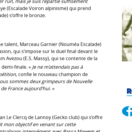
ier run, mais je suis repartie suffisement
ye (Escalade Voiron alpinisme) qui prend
e) s’offre le bronze.
une talent, Marceau Garnier (Nouméa Escalade)
ion, qui s’impose sur le duel final devant le
am Avezou (E.S. Massy), qui se contente de la
 demi-finale. «
Je ne m’attendais pas à
pétition,
confie le nouveau champion de
e nous sommes deux grimpeurs de Nouvelle
 de France aujourd’hui. »
R
Yan Le Clercq de Lannoy (Gecko club) qui s’offre
tait mon objectif en venant sur cette
 entraînons intensément avec Bassa Mawem et