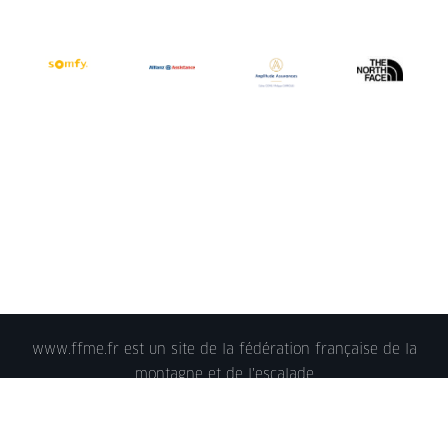
www.ffme.fr est un site de la fédération française de la
montagne et de l'escalade
© 2018 - FFME 2018 - reproduction interdite -
Mentions
légales
- Crédits - Plan du site -
Nous contacter