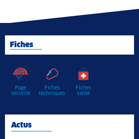
Fiches
Page
Fiches
Fiches
sécurité
techniques
santé
Actus