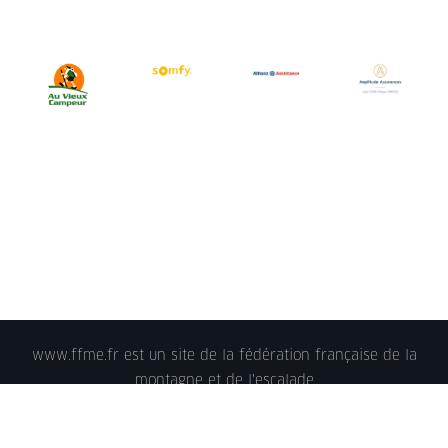
www.ffme.fr est un site de la fédération française de la
montagne et de l'escalade
© 2018 - FFME 2018 - reproduction interdite -
Mentions
légales
- Crédits - Plan du site -
Nous contacter