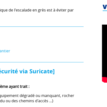
V
tique de l'escalade en grès est à éviter par
antier
curité via Suricate]
ème ayant trait :
s (équipement dégradé ou manquant, rocher
 du ou des chemins d'accès ...)