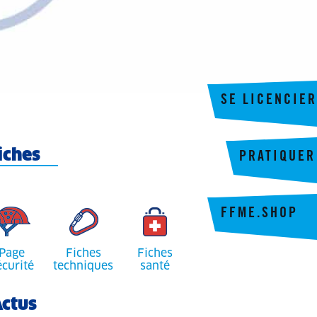
SE LICENCIER
iches
PRATIQUER
FFME.SHOP
Page
Fiches
Fiches
écurité
techniques
santé
ctus