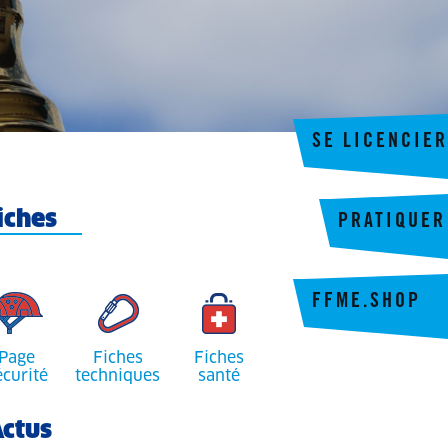
SE LICENCIER
iches
PRATIQUER
FFME.SHOP
Page
Fiches
Fiches
écurité
techniques
santé
ctus