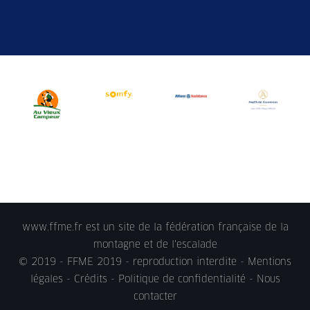
www.ffme.fr est un site de la fédération française de la
montagne et de l'escalade
© 2019 - FFME 2019 - reproduction interdite -
Mentions
légales
- Crédits -
Politique de confidentialité
-
Nous
contacter