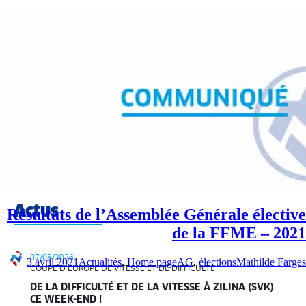
Archives par mot-clé : élections
Laisser un commentaire
Fiches
Page
sécurité
Fiches
techniques
Fiches
santé
Actus
Résultats de l’Assemblée Générale élective
de la FFME – 2021
07/08/2026
3 avril 2021
Actualités
,
Home page
AG
,
élections
Mathilde Farges
COUPE D'EUROPE DE VITESSE ET DE DIFFICULTÉ
DE LA DIFFICULTÉ ET DE LA VITESSE À ZILINA (SVK)
CE WEEK-END !