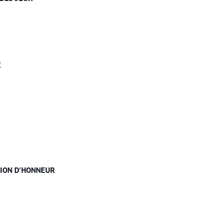
E
GION D’HONNEUR