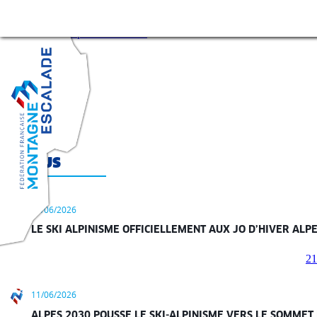
Laisser un commentaire
ESCALADE
SKI-ALPINISME
MO
Un commentaire pour le moment
Fiches
Page
sécurité
Fiches
techniques
Fiches
santé
Actus
25/06/2026
LE SKI ALPINISME OFFICIELLEMENT AUX JO D’HIVER ALPE
21
11/06/2026
ALPES 2030 POUSSE LE SKI-ALPINISME VERS LE SOMMET