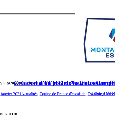
NTAGNE/CANYON
LOISIR ET STAGES
FFME
EMPLOI / F
Création d’un pool de fournisseurs of
La FFME et Au Vieux Campeur
S FRANÇAISES 2030 !
 janvier 2021
Actualités
,
Equipe de France d'escalade
,
Escalade
4 février 2022
,
Home 
 DES JEUX